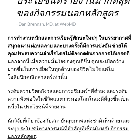
ประโยชน์ที่รายงานมากที่สุด
ของกิจกรรมนอกหลักสูตร
-
Dan Brennan, MD, at WebMD
การทำงานหนักและการเรียนรู้ทักษะใหม่ๆ ในบรรยากาศที่
สนุกสนาน ผ่อนคลาย และบางครั้งก็มีการแข่งขัน ช่วยให้
คุณประสบความสำเร็จโดยไม่ต้องกดดันจากการได้เกรดดี
นอกจากนี้ เมื่อความมั่นใจของคุณดีขึ้น คุณจะเปิดกว้าง
มากขึ้นในการเสี่ยงในทุกด้านของชีวิต ไม่ใช่แค่ใน
โอลิมปิกคณิตศาสตร์เท่านั้น
ระดับความวิตกกังวลและภาวะซึมเศร้าที่ต่ำลง และระดับ
ความพึงพอใจในชีวิตและการมองโลกในแง่ดีที่สูงขึ้น เป็น
หนึ่งใน
ประโยชน์ที่รายงาน
นักวิจัยที่เกี่ยวข้องกับสถาบันสุขภาพแห่งชาติ เห็นด้วย และ
ระบุ
ประโยชน์ทางอารมณ์ที่สำคัญที่เชื่อมโยงกับกิจกรรม
นอกหลักสูตร
: