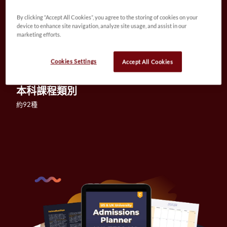
By clicking “Accept All Cookies”, you agree to the storing of cookies on your
device to enhance site navigation, analyze site usage, and assist in our
師生比例／班級人數
marketing efforts.
1比6／每班約20名學生
Cookies Settings
Accept All Cookies
本科課程類別
約92種