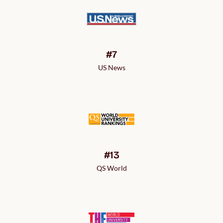
#7
US News
#13
QS World