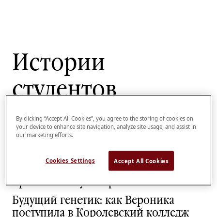
Истории
студентов
Showing
1
-
5
of
5
articles
By clicking “Accept All Cookies”, you agree to the storing of cookies on
Как моя жизнь изменилась за 3 года
your device to enhance site navigation, analyze site usage, and assist in
в лучшей бизнес школе мира
our marketing efforts.
Из Москвы в LSE: Как Никита
Cookies Settings
Accept All Cookies
поступил в один из самых
престижных университетов Англии
Будущий генетик: как Вероника
поступила в Королевский колледж