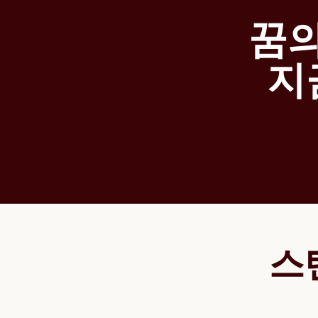
꿈의
지
스