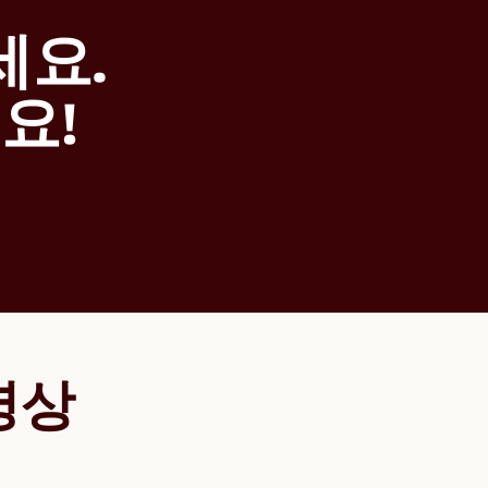
요.

요!
영상